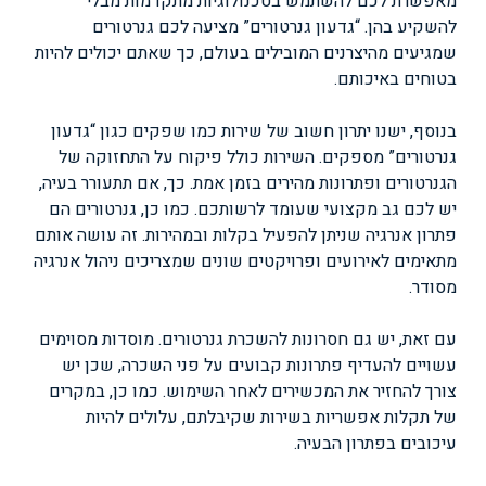
מאפשרת לכם להשתמש בטכנולוגיות מתקדמות מבלי
להשקיע בהן. “גדעון גנרטורים” מציעה לכם גנרטורים
שמגיעים מהיצרנים המובילים בעולם, כך שאתם יכולים להיות
בטוחים באיכותם.
בנוסף, ישנו יתרון חשוב של שירות כמו שפקים כגון “גדעון
גנרטורים” מספקים. השירות כולל פיקוח על התחזוקה של
הגנרטורים ופתרונות מהירים בזמן אמת. כך, אם תתעורר בעיה,
יש לכם גב מקצועי שעומד לרשותכם. כמו כן, גנרטורים הם
פתרון אנרגיה שניתן להפעיל בקלות ובמהירות. זה עושה אותם
מתאימים לאירועים ופרויקטים שונים שמצריכים ניהול אנרגיה
מסודר.
עם זאת, יש גם חסרונות להשכרת גנרטורים. מוסדות מסוימים
עשויים להעדיף פתרונות קבועים על פני השכרה, שכן יש
צורך להחזיר את המכשירים לאחר השימוש. כמו כן, במקרים
של תקלות אפשריות בשירות שקיבלתם, עלולים להיות
עיכובים בפתרון הבעיה.