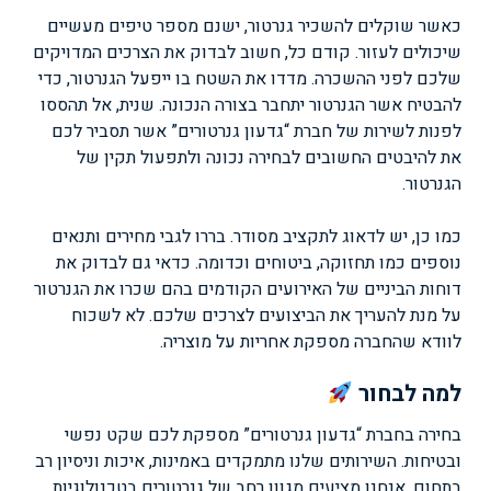
כאשר שוקלים להשכיר גנרטור, ישנם מספר טיפים מעשיים
שיכולים לעזור. קודם כל, חשוב לבדוק את הצרכים המדויקים
שלכם לפני ההשכרה. מדדו את השטח בו ייפעל הגנרטור, כדי
להבטיח אשר הגנרטור יתחבר בצורה הנכונה. שנית, אל תהססו
לפנות לשירות של חברת “גדעון גנרטורים” אשר תסביר לכם
את להיבטים החשובים לבחירה נכונה ולתפעול תקין של
הגנרטור.
כמו כן, יש לדאוג לתקציב מסודר. בררו לגבי מחירים ותנאים
נוספים כמו תחזוקה, ביטוחים וכדומה. כדאי גם לבדוק את
דוחות הביניים של האירועים הקודמים בהם שכרו את הגנרטור
על מנת להעריך את הביצועים לצרכים שלכם. לא לשכוח
לוודא שהחברה מספקת אחריות על מוצריה.
למה לבחור
בחירה בחברת “גדעון גנרטורים” מספקת לכם שקט נפשי
ובטיחות. השירותים שלנו מתמקדים באמינות, איכות וניסיון רב
בתחום. אנחנו מציעים מגוון רחב של גנרטורים בטכנולוגיות