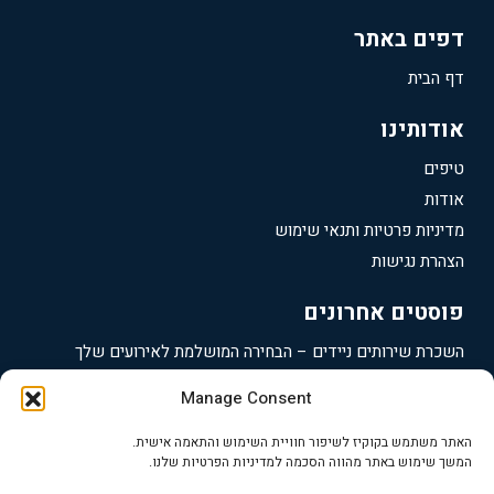
דפים באתר
דף הבית
אודותינו
טיפים
אודות
מדיניות פרטיות ותנאי שימוש
הצהרת נגישות
פוסטים אחרונים
השכרת שירותים ניידים – הבחירה המושלמת לאירועים שלך
תאי שירותים ניידים – הבחירה הנכונה לאירועים שלך
Manage Consent
השכרת גנרטורים ברעננה – פתרונות מקצועיים לאירועים
האתר משתמש בקוקיז לשיפור חוויית השימוש והתאמה אישית.
השכרת גנרטורים בכפר סבא – פתרונות אנרגיה מקצועיים ואמינים
המשך שימוש באתר מהווה הסכמה למדיניות הפרטיות שלנו.
השכרת גנרטורים בהרצליה – פתרונות מתקדמים לכל אירוע