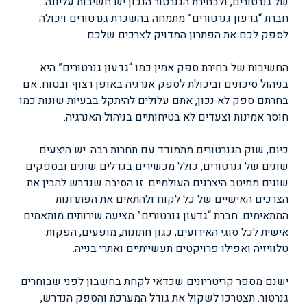
של גנרטורים, ולבחירת הגנרטור הנכון יש חשיבות עליונה.
חברת “גדעון גנרטורים” מתמחה בהשכרת גנרטורים ויכולה
לספק לכם את הפתרון המדויק לצרכים שלכם.
החשיבות של בחירת ספק אמין כמו “גדעון גנרטורים” היא
בניהול סיכונים וביכולת לספק אנרגיה באופן רצוף ובטוח. אם
בחרתם ספק לא נכון, אתם עלולים להיתקל בבעיות שונות כמו
חוסר אמינות וצעדים לא בטיחותיים בניהול האנרגיה.
כיום, שוק הגנרטורים מתמודד עם תחרות רבה. יש היצעים
שונים של גנרטורים, כולל מכשירים בגדלים שונים ובספקים
שונים ממיטב היצרנים העולמיים. זו הסיבה שנדרש להבין את
הצרכים האישיים של כל לקוח ולהתאים את הפתרונות
המתאימים. חברת “גדעון גנרטורים” מציעה שירותים מותאמים
אישית לכל סוגי האירועים, כגון חתונות, מופעים, הפקות
טלוויזיה ואפילו פרויקטים תעשייתיים ואתרי בנייה.
ישנם מספר קריטריונים שכדאי לקחת בחשבון לפני שבוחרים
גנרטור. תצטרכו לשקול את גודל המערכת והספק הנדרש,