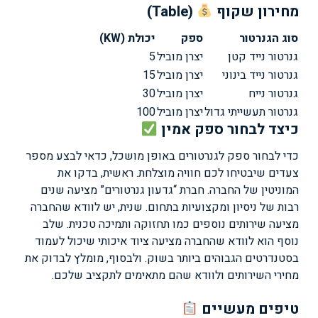
מחירון שקוף
(Table)
סוג הגנרטור
ספק
יכולת (KW)
גנרטור נייד קטן
יצרן מוביל
5
גנרטור נייד בינוני
יצרן מוביל
15
גנרטור נייח
יצרן מוביל
30
גנרטור תעשייתי גדול
יצרן מוביל
100
כיצד לבחור ספק אמין
כדי לבחור ספק לגנרטורים באופן מושכל, כדאי לבצע מספר
צעדים שיבטיחו לכם חוויה מוצלחת. ראשית, בדקו את
המוניטין של החברה. חברת “גדעון גנרטורים” מציעה שנים
רבות של ניסיון ומקצועיות בתחום. שנית, יש לוודא שהחברה
מציעה שירותים נוספים כמו תחזוקה ותמיכה טכנית. שלב
נוסף הוא לוודא שהחברה מציעה ציוד איכותי שיכול לעמוד
בסטנדרטים הגבוהים ביותר בשוק. ולבסוף, מומלץ לבדוק את
מחירי השירותים ולוודא שהם מתאימים לתקציב שלכם.
טיפים מעשיים