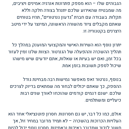
הגבוהים שלו – הוא מספק פתרונות אנרגיה אמינים ויציבים,
מה שמבטיח שהאירוע שלכם יתנהל בצורה חלקה וללא
תקלות. בעבודה עם חברת “גדעון גנרטורים”, תהיו בטוחים
שאתם מקבלים ציוד מהשורה הראשונה, המיוצר על ידי מיטב
היצרנים בקטגוריה זו.
יתרון נוסף הוא השירות האישי והמקצועי המוענק במהלך כל
תהליך ההשכרה וההפעלה של הגנרטור. הצוות שלנו זמין לעזור
בכל זמן, ואם יש בעיות או שאלות, אתם יודעים שיש מישהו
שיכול לספק תשובות בזמן אמת.
בנוסף, גנרטור זאפ מאפשר גמישות רבה מבחינת גודל
ההספק, כך שאתם יכולים לבחור מה שמתאים בדיוק לצרכים
שלכם. ישנם דגמים קודמים שהוכחו לאורך שנים רבות
כיעליים ומשתלמים.
אולם, כמו כל דבר, יש גם חסרונות. חסרון פוטנציאלי אחד הוא
העלויות הכרוכות בהשכרה – לא תמיד מדובר במחיר זול, אך
חשוב לזכור שמדובר באיכות ובאמינות. חסרון נוסף יכול להיות