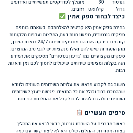
גנרטור
30
מומלץ לפרויקטים תעשייתיים ואירועים
גדול
קילוואט
רחבים.
כיצד לבחור ספק אמין
בחירת ספק אמין היא קריטית להצלחתכם. כשאתם בוחנים
ספקים גנרטורים, חפשו חוות דעת, המלצות ועדויות מלקוחות
קודמים. בידקו האם הם מספקים שירות 24/7 במידת הצורך,
מהן התעודות שיש להם ואילו סנקציות יש לגבי טיב המוצרים.
ספקים מקצועיים כמו “גדעון גנרטורים” מספקים את המידע
הזה בקלות ומציעים שירותים שיכולים לחסוך לכם זמן ודאגות
רבות.
חשוב גם לקבוע מראש את עלויות השירותים השונים ולוודא
שההסכם ברור וכולל את כל התנאים. פגישת ייעוץ לשירותים
השונים יכולה גם לעזור לכם לקבל את ההחלטות הנכונות.
טיפים מעשיים
כאשר מדברים על השכרת גנרטור, כדאי לבצע את התהליך
בצורה מסודרת. ההמלצה שלנו היא לא ליצור קשר עם כמה