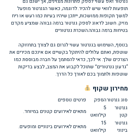
גנרטור זאפ עשוי לספק פתרונות מצוינים, אך ישנם גם
תופעות לוואי שיש להכיר. לדוגמה, כאשר הגנרטור מופעל
למשך תקופות ממושכות, ייתכן שיהיו בעיות כמו רעש או ריח
מזיק. חשוב לדאוג לספק גנרטור ברמה גבוהה שמציע מקדם
בטיחות ברמה גבוהה.
השכרת גנרטורים
בנוסף, השימוש בגנרטור עשוי לגרום גם לצורך בתחזוקה
שוטפת, ואתם עלולים להיתקל בקשיים אם אינכם מכירים את
הצרכים שלך. אי לכך, כדאי להסתמך על חברה מבוססת כמו
“גדעון גנרטורים” שתוכל לקבוע את המצב, לבצע בדיקות
שוטפות ולתמוך בכם לאורך כל הדרך.
מחירון שקוף
סוג גנרטור
הספק
פרטים נוספים
גנרטור
5
מתאים לאירועים קטנים במיוחד.
קטן
קילוואט
גנרטור
15
מתאים לאירועים בינוניים ומופעים.
בינוני
קילוואט