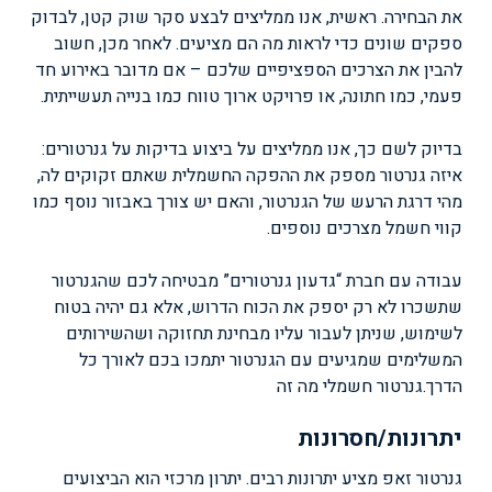
את הבחירה. ראשית, אנו ממליצים לבצע סקר שוק קטן, לבדוק
ספקים שונים כדי לראות מה הם מציעים. לאחר מכן, חשוב
להבין את הצרכים הספציפיים שלכם – אם מדובר באירוע חד
פעמי, כמו חתונה, או פרויקט ארוך טווח כמו בנייה תעשייתית.
בדיוק לשם כך, אנו ממליצים על ביצוע בדיקות על גנרטורים:
איזה גנרטור מספק את ההפקה החשמלית שאתם זקוקים לה,
מהי דרגת הרעש של הגנרטור, והאם יש צורך באבזור נוסף כמו
קווי חשמל מצרכים נוספים.
עבודה עם חברת “גדעון גנרטורים” מבטיחה לכם שהגנרטור
שתשכרו לא רק יספק את הכוח הדרוש, אלא גם יהיה בטוח
לשימוש, שניתן לעבור עליו מבחינת תחזוקה ושהשירותים
המשלימים שמגיעים עם הגנרטור יתמכו בכם לאורך כל
הדרך.
גנרטור חשמלי מה זה
יתרונות/חסרונות
גנרטור זאפ מציע יתרונות רבים. יתרון מרכזי הוא הביצועים