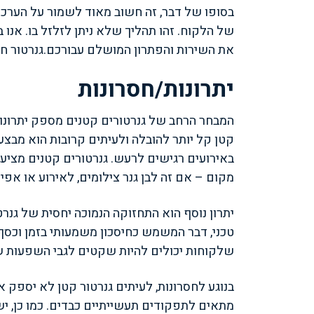
בסופו של דבר, זה חשוב מאוד לשמור על הערכת
של הלקוח. זהו תהליך שלא ניתן לזלזל בו. אנו ב”
את השירות והפתרון המושלם עבורכם.
גנרטור ח
יתרונות/חסרונות
המבחר הרחב של גנרטורים קטנים מספק יתרונות ר
קטן קל יותר להובלה ולעיתים קרובות הוא מב
באירועים רגישים לרעש. גנרטורים קטנים מציעי
מקום – אם זה לבן גנר צילומים, לאירוע או אפיל
יתרון נוסף הוא התחזוקה הנמוכה יחסית של גנר
טכני, דבר המשמש כחיסכון משמעותי בזמן וכסף. 
שלקוחות יכולים להיות שקטים לגבי השפעות ש
בנוגע לחסרונות, לעיתים גנרטור קטן לא יספק 
מתאים לתפקודים תעשייתיים כבדים. כמו כן, יש