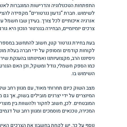
התפתחות הטכנולוגיה והדרישות המוגברות לאנרגיה
לשימוש. חברת “גדעון גנרטורים” מקפידה להצי
אנרגיה איכותיים לכל צורך. בעידן שבו חשמל עש
צרכים יומיומיים, הבחירה בגנרטור הנכון היא גור
בעת בחירת גנרטור קטן, חשוב להתחשב במספר ג
לקוחות קודמים ומסופק על ידי חברה בעלת מוניטי
ניסיוננו הרב, מקצועיותנו ואמינותנו בהענקת שיר
כמו הספק חשמלי, גודל ומשקל, וכן האם הגנרטו
השימוש בו.
מצב השוק כיום תחרותי מאוד, עם מגוון רחב של 
המיוצרים על ידי יצרנים מובילים בשוק, אך גם 
המובטחים. לכן, חשוב לחקור ולהשוות בין מוצ
המכירה, טכנאים מוסמכים ומגוון רחב של דגמים.
נוסף על כך, יש לקחת בחשבון את הצרכים האיש