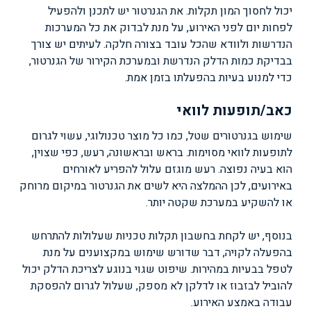
יכול לחסוך המון תקלות. את הגנרטור יש לתכנן ולהפעיל
לפחות יום לפני האירוע, על מנת לבדוק את כל המערכות
הנדרשות ולוודא שהכל עובד בצורה חלקה. לעיתים יש צורך
בבדיקת כמות הדלק הנדרשת ובמערכת הקירור של הגנרטור,
כדי למנוע בעיות בהפעלתו בזמן אמת.
כאב/תופעות לוואי
שימוש בגנרטורים שטל, כמו כל מוצר טכנולוגי, עשוי לגרום
לתופעות לוואי מסוימות. בראש ובראשונה, רעש, כפי שצוין,
הוא בעיה נפוצה. רעש מוגזם עלול להפריע לאורחים
באירועים, לכן ההמלצה היא לשים את הגנרטור במיקום מרוחק
או להשקיע במערכת שקטה יותר.
בנוסף, יש לקחת בחשבון תקלות טכניות שעלולות להתרחש
בהפעלה לקויה, דבר שדורש שימוש במקצוענים על מנת
לטפל בבעיות במהירות. שיפוט שגוי בנוגע לצריכת הדלק יכול
להוביל לבזבוז או לדלקן לא מספק, שעלול לגרום להפסקת
עבודה באמצע האירוע.