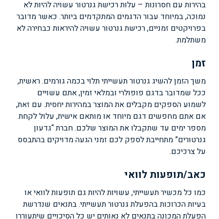
בהירות עם חסרונות – עלות רכישת גנרטור עשויה להיות לא
נמוכה, במיוחד עבור הדגמים המתקדמים ביותר. כאשר מדובר
בפרויקטים זמניים, רכישת גנרטור עשויה להיראות כבחירה לא
משתלמת.
זמן
משך הזמן להשיג גנרטור תעשייתי תלוי בכמה גורמים. ראשית,
ככל שמדובר בדגם פופולרי ובמלאי זמין, אתם עשויים
לשמוע הספקים מקבלים את המוצר במהירות יחסית. עם זאת,
אם אתם מחפשים דגם מיוחד או מותאם אישית, עלול לקחת
מספר ימים עד שתקבלו את המוצר שלכם. חברת “גדעון
גנרטורים” מתחייבת לספק לכם זמני הגעה מדויקים בהתבסס
על צרכיכם.
כאב/תופעות לוואי
כמו כל מכשיר תעשייתי, עשויות להיות גם תופעות לוואי או
בעיות הכרוכות בהפעלת גנרטור תעשייתי. בתנאים שנדרשת
הפעלת המכונה בתנאים לא נאותים יש כל הסיכויים שיתעוררו