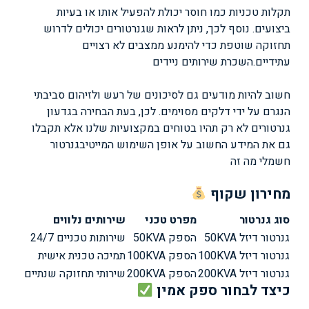
תקלות טכניות כמו חוסר יכולת להפעיל אותו או בעיות
ביצועים. נוסף לכך, ניתן לראות שגנרטורים יכולים לדרוש
תחזוקה שוטפת כדי להימנע ממצבים לא רצויים
עתידיים.
השכרת שירותים ניידים
חשוב להיות מודעים גם לסיכונים של רעש ולזיהום סביבתי
הנגרם על ידי דלקים מסוימים. לכן, בעת הבחירה בגדעון
גנרטורים לא רק תהיו בטוחים במקצועיות שלנו אלא תקבלו
גם את המידע החשוב על אופן השימוש המייטיב
גנרטור
חשמלי מה זה
מחירון שקוף
סוג גנרטור
מפרט טכני
שירותים נלווים
גנרטור דיזל 50KVA
הספק 50KVA
שירותות טכניים 24/7
גנרטור דיזל 100KVA
הספק 100KVA
תמיכה טכנית אישית
גנרטור דיזל 200KVA
הספק 200KVA
שירותי תחזוקה שנתיים
כיצד לבחור ספק אמין