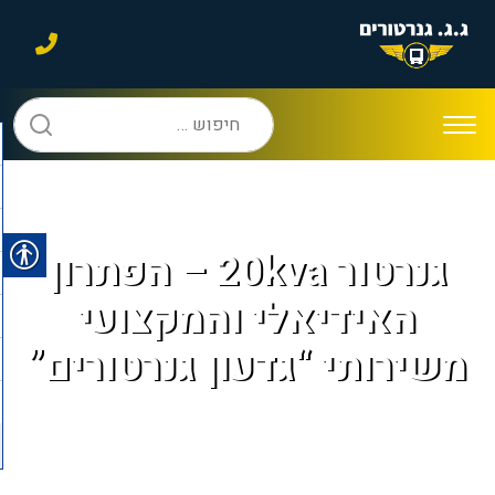
חיפוש:
גנרטור 20kva – הפתרון
האידיאלי והמקצועי
משירותי “גדעון גנרטורים”