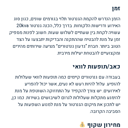
זמן
הזמן הנדרש להקמת הגנרטור תלוי בגורמים שונים, כגון סוג
האירוע ודרישות הלקוחות. בדרך כלל, הכנה גנרטור 20kva
עשויה לקחת בין שעתיים לשלוש שעות. חשוב לפנות מספיק
זמן על מנת להבטיח שההתקנה והבדיקות יתבצעו על הצד
הטוב ביותר. חברת “גדעון גנרטורים” מציעה שירותים מהירים
ומקצועיים להבטחת יעילות מירבית.
כאב/תופעות לוואי
בעבודה עם גנרטורים קיימים כמה תופעות לוואי שעלולות
להופיע. עלול להיות רעש לא נעים, אשר יכול להפריע
לאירועים. יש צורך להקפיד על התחזוקה השוטפת על מנת
להימנע מתקלות שעלולות לגרום לשיבושים בשירות. כמו כן,
יש לתכנן את מיקום הגנרטור על מנת למנוע השפעות על
הסביבה הקרובה.
מחירון שקוף