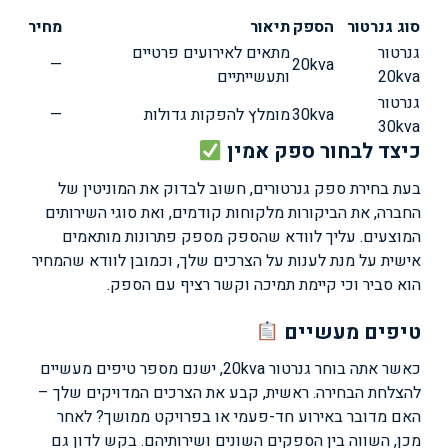
סוג גנרטור
הספק
תיאור
מחיר
גנרטור
מתאים לאירועים פרטיים
—
20kva
20kva
ותעשייתיים
גנרטור
30kva
מומלץ להפקות גדולות
—
30kva
כיצד לבחור ספק אמין
בעת בחירת ספק גנרטורים, חשוב לבדוק את המוניטין של
החברה, את הביקורות מלקוחות קודמים, ואת סוגי השירותים
המוצעים. עליך לוודא שהספק מספק פתרונות מותאמים
אישית על מנת לענות על הצרכים שלך, וכמובן לוודא שהמחיר
הוא סביר וכי קיימת תמיכה וקשר רציף עם הספק.
טיפים מעשיים
כאשר אתה בוחר גנרטור 20kva, ישנם מספר טיפים מעשיים
להצלחת הבחירה. ראשית, קבע את הצרכים המדויקים שלך –
האם מדובר באירוע חד-פעמי או בפרויקט ממושך? לאחר
מכן, השווה בין הספקים השונים ושירותיהם. בקש לדון גם