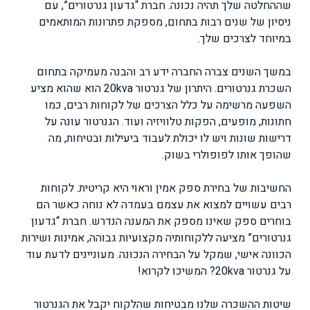
שההחלטה שלך תהיה נכונה. חברת “גדעון גנרטורים”, עם
ניסיון של שנים רבות בתחום, מספקת פתרונות המותאמים
במיוחד לצרכים שלך.
במשך השנים צברה החברה ידע רב והבנה מעמיקה בתחום
השכרת גנרטורים. היתרון של גנרטור 20kva הוא שהוא מציע
השפעה מרשימה על כלל הצרכים של לקוחות רבים, כמו
חתונות, מופעים, הפקות טלוויזיה ועוד. הגנרטור עונה על
דרישות שונות ויש לו יכולת לעבוד ביעילות ובטיחות, מה
שהופך אותו לפופולרי בשוק.
החשיבות של בחירת ספק אמין וראוי היא קריטית. לקוחות
רבים עשויים למצוא את עצמם בעמדה לא נוחה כאשר הם
בוחרים ספק שאינו מספק את המענה הנדרש. חברת “גדעון
גנרטורים” מציעה ללקוחותיה מקצועיות גבוהה, אמינות ושירות
הכוונה אישי, שמקל על הבחירה הנכונה. מעוניינים לדעת עוד
על גנרטור 20kva? המשיכו לקרוא!
שיטות ההשכרה שלנו מבטיחות שהלקוח יקבל את הגנרטור