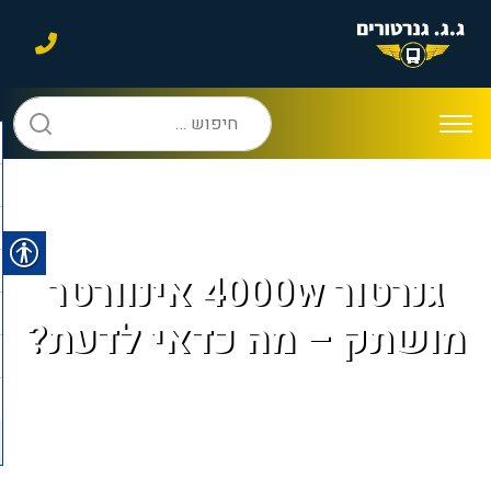
חיפוש:
גנרטור 4000w אינוורטר
מושתק – מה כדאי לדעת?