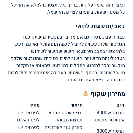
וכיצד הוא שומר על קור. בדרך כלל, תצטרכו למלא את המיכל
כל מספר שעות, בהתאם לצריכת החשמל.
כאב/תופעות לוואי
עבודה עם גנרטור, גם אם מדובר במכשיר מושתק כמו
הגנרטור שלנו, עשויה להוביל לכמה תופעות לוואי כמו רעש
בלתי צפוי במצב חירום, או חשש שקשור לשימוש
בטכנולוגיות חדשניות. חשוב להיות בטוחים שהגנרטור שלכם
מוכשר ובכך להימנע מתקלות כמו רעש פתאומי או תקלות
חשמל אחרות. בנוסף, השימוש בעבודה אינטנסיבית יכול להיות
כרוך בכאב פיזי באזורים שונים.
מחירון שקוף
דגם
תיאור
מחיר
גנרטור 4000w
מציע שקט מופתי
לפרטים יש
אינוורטר מושתק
ועוצמה גבוהה
לפנות אלינו
פתרון טוב לאירועים
לפרטים יש
גנרטור 3000w