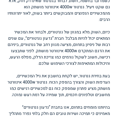
כשמדובר בחשמל, חשוב לבחור בגנרטור שאינו רק חזק, אלא
גם שקט ויעיל. גנרטור 4000w אינוורטר מושתק הוא
מהמכשירים הנפוצים והמבוקשים ביותר בשוק, לאור יתרונותיו
הרבים.
כיום, השוק מלא במגוון של גנרטורים, ולבחור את המכשיר
המתאים יכול להיות מבלבל. חברת “גדעון גנרטורים”, עם שנים
רבות של ניסיון בתחום, מציעה מגוון רחב של גנרטורים, ביניהם
את הדגם המתקדם 4000w אינוורטר מושתק. לפני שתבצעו
רכישה, חשוב לשקול גורמים כמו צריכת הדלק, מפלס הרעש,
והיכולות המתאימות לצורכי השימוש שלכם.
בעת בחירת גנרטור, יש לקחת בחשבון את גיל המכשירים,
העדפות השוק והצורך בהספק הכוח. גנרטור 4000w אינוורטר
מושתק מציע פתרון שמספק כוח גם למכשירים רגישים כמו
מחשבים וטלפונים חכמים, תוך שמירה על רמת רעש נמוכה.
בהיותנו מומחים בתחום, אנו בחברת “גדעון גנרטורים”
מאמינים כי תמיכה ושירות טובים הם חלק בלתי נפרד מתהליך