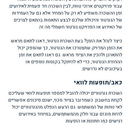
עבור פרויקטים ארוכי טווח, לבין השכרה חד פעמית לאירועים.
זמן ההשכרה משפיע לא רק על המחיר אלא גם על העמידות
של הגנרטור והיכולת שלכם לבצע התאמות בהתאם לצרכים
של האירוע או הפרויקט.
גנרטור חשמלי מה זה
כיצד לנהל את הזמן? בעת השכרת גנרטור, דאגו לתאם מראש
את הזמן המדויק שתצטרכו את הגנרטור, כך שהספק יכול
להתארגן ולהכין את הציוד מראש. גם דאגו לתאם את זמן
ההחזרת הגנרטור, כדי לא להיתקל בקנסות נוספים או
בעיכובים לא נדרשים.
כאב/תופעות לוואי
השכרת גנרטורים יכולה להוביל למספר תופעות לוואי שעליכם
לקחת בחשבון. כשמדובר בציוד מכני, ישנם סיכונים אפשריים
לאי נוחות של המשתמש. גם הרעש הנפלט מהגנרטורים יכול
להיות מוגזם עבור חלק מהמשתמשים, במיוחד באירועים
רגישים כמו חתונות או הופעות.