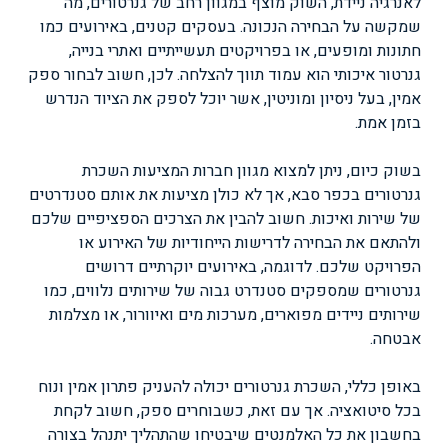
לאנרגיה ניידת, השוק מוצף במגוון רחב של גנרטורים, מה
שמקשה על הבחירה הנכונה. בעסקים קטנים, באירועים כמו
חתונות ומופעים, או בפרויקטים תעשייתיים ואתרי בנייה,
גנרטור איכותי הוא עמוד תווך להצלחה. לכן, חשוב לבחור ספק
אמין, בעל ניסיון ומוניטין, אשר יוכל לספק את הציוד הנדרש
בזמן אמת.
בשוק כיום, ניתן למצוא מגוון חברות המציעות השכרת
גנרטורים בכפר סבא, אך לא כולן מציעות את אותם סטנדרטים
של שירות ואיכות. חשוב להבין את הצרכים הספציפיים שלכם
ולהתאם את הבחירה לדרישות הייחודיות של האירוע או
הפרויקט שלכם. לדוגמה, באירועים יוקרתיים דרושים
גנרטורים שמספקים סטנדרט גבוה של שירותים נלווים, כמו
שירותים ניידים מפוארים, מערכות מים ואיוורור, או מצלמות
אבטחה.
באופן כללי, השכרת גנרטורים יכולה להעניק פתרון אמין ונוח
בכל סיטואציה. אך עם זאת, כשבוחרים ספק, חשוב לקחת
בחשבון את כל האלמנטים שיבטיחו שהתהליך יתנהל בצורה