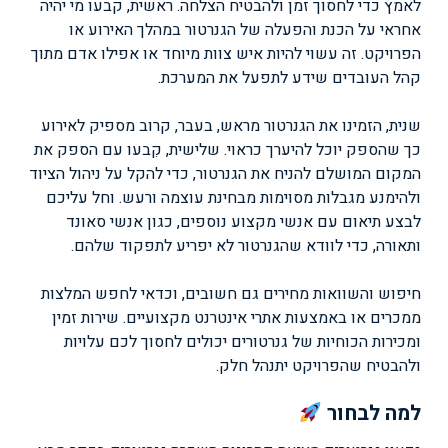
לאמץ כדי לחסוך זמן ולהבטיח הצלחה. ראשית, קבעו מי יהיה
אחראי על הכנת והפעלה של הגנרטור במהלך האירוע או
הפרויקט. זה עשוי להיות איש צוות מיוחד או אפילו אדם מתוך
קהל העובדים שידע לתפעל את המערכת.
שנית, הזמינו את הגנרטור מראש, בעבר, קרוב מספיק לאירוע
כך שהספק יוכל להיערך כראוי. שלישית, קִבעו עם הספק את
המקום המושלם להניח את הגנרטור, כדי להקל על ניהול הציוד
ולהימנע מגבלות מסוימות מבחינת עוצמה ורעש. וחל עליכם
לבצע תיאום עם אנשי מקצוע נוספים, כגון אנשי סאונד
ותאורה, כדי לוודא שהגנרטור לא יפריע לתפקוד שלהם.
חיפוש והשוואות מחירים גם חשובים, וכדאי לחפש המלצות
ממכרים או באמצעות אתרי אינטרנט מקצועיים. שירות זמין
ומכירות הכוחיות של גנרטורים יכולים לחסוך לכם עלויות
ולהבטיח שהפרויקט יתנהל חלק.
למה לבחור