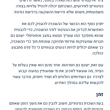
ציוד אלקטרוני ומערכות תאורה. בנוסף, כאשר נדרשים
גנרטורים לאירועים, השכרתם יכולה להוזיל עלויות בצורה
משמעותית, משום שלא נדרשת ההשקעה ברכישת גנרטור.
יתרון נוסף הוא הכושר של ההשכרה להעניק לכם את
האפשרות לבדוק את הגנרטור לפני ההשכרה, כדי להבטיח
שהוא מתפקד כמו שצריך ונמצא במצב אופטימלי. ישנם גם
חברות שמעניקות שירותי תחזוקה שוטפת תוך כדי ההשכרה,
כך שאתם יכולים להיות רגועים ובטוחים כי כל פרט מתבצע
כהלכה.
עם זאת, ישנם גם חסרונות. אחד מהם הוא שאין בעלות על
הציוד, מה שעשוי לאכזב את מי שמעוניין במענה קבוע
לצרכיו. גם השירותים הנלווים לא תמיד ניתנים, והדבר עשוי
להקשות עליכם במהלך האירוע.
זמן
בעת השכרת גנרטורים, חשוב להבין גם את משך הזמן שאתם
זקוקים להם. קיימת הבחנה בין השכרה ממושכת, לדוגמה