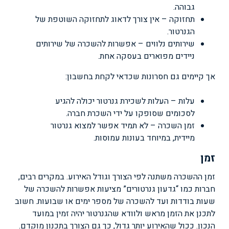
גבוהה.
תחזוקה – אין צורך לדאוג לתחזוקה השוטפת של
הגנרטור.
שירותים נלווים – אפשרות להשכרה של שירותים
ניידים מפוארים בעסקה אחת.
אך קיימים גם חסרונות שכדאי לקחת בחשבון:
עלות – העלות לשכירת גנרטור יכולה להגיע
לסכומים שסופקו על ידי השכרת חברה.
זמן השכרה – לא תמיד אפשר למצוא גנרטור
מיידית, במיוחד בעונות עמוסות.
זמן
זמן ההשכרה משתנה לפי הצורך וגודל האירוע. במקרים רבים,
חברות כמו “גדעון גנרטורים” מציעות אפשרות להשכרה של
שעות בודדות ועד להשכרה של מספר ימים או שבועות. חשוב
לתכנן את הזמן מראש ולוודא שהגנרטור יהיה זמין במועד
הנכון. ככול שהאירוע יותר גדול, כך גם הצורך בתכנון מוקדם.