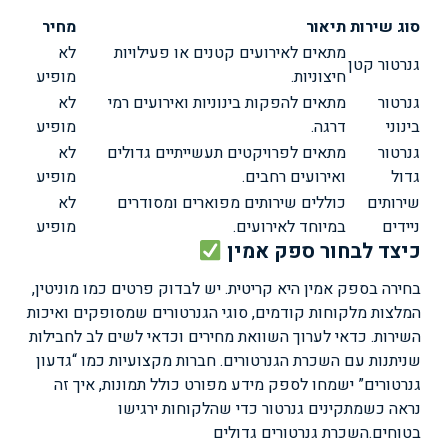
סוג שירות
תיאור
מחיר
מתאים לאירועים קטנים או פעילויות
לא
גנרטור קטן
חיצוניות.
מופיע
גנרטור
מתאים להפקות בינוניות ואירועים רמי
לא
בינוני
דרגה.
מופיע
גנרטור
מתאים לפרויקטים תעשייתיים גדולים
לא
גדול
ואירועים רחבים.
מופיע
שירותים
כוללים שירותים מפוארים ומסודרים
לא
ניידים
במיוחד לאירועים.
מופיע
כיצד לבחור ספק אמין
בחירה בספק אמין היא קריטית. יש לבדוק פרטים כמו מוניטין,
המלצות מלקוחות קודמים, סוגי הגנרטורים שמסופקים ואיכות
השירות. כדאי לערוך השוואת מחירים וכדאי לשים לב לחבילות
שניתנות עם השכרת הגנרטורים. חברות מקצועיות כמו “גדעון
גנרטורים” ישמחו לספק מידע מפורט כולל תמונות, איך זה
נראה כשמתקינים גנרטור כדי שהלקוחות ירגישו
בטוחים.
השכרת גנרטורים גדולים