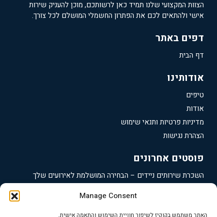
הצוות המקצועי שלנו תמיד כאן לרשותכם, מוכן להעניק שירות
אישי ולהתאים לכם את הפתרון החשמלי המושלם לכל צורך.
דפים באתר
דף הבית
אודותינו
טיפים
אודות
מדיניות פרטיות ותנאי שימוש
הצהרת נגישות
פוסטים אחרונים
השכרת שירותים ניידים – הבחירה המושלמת לאירועים שלך
תאי שירותים ניידים – הבחירה הנכונה לאירועים שלך
Manage Consent
השכרת גנרטורים ברעננה – פתרונות מקצועיים לאירועים
האתר משתמש בקוקיז לשיפור חוויית השימוש והתאמה אישית.
השכרת גנרטורים בכפר סבא – פתרונות אנרגיה מקצועיים ואמינים