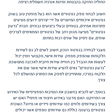
החוליה החזקה בהבטחת זמינות אנרגיה חשמלית רציפה.
חשוב לבחור ספק גנרטורים אשר הוא בעל מוניטין טוב בשוק.
גנרטורים איכותיים המיוצרים על ידי יצרנים ידועים מציעים
פתרונות אמינים, בטוחים ובעלי ביצועים גבוהים. חברת “גדעון
גנרטורים” מציעה מגוון רחב של גנרטורים המתאימים לצרכים
שונים, עם ניסיון של שנים רבות בתחום.
מעבר לבחירה בגנרטור הנכון, חשוב לשים לב גם לשירות
הלקוחות שהספק מספק. שירות אישי, מקצועי וזמין יכול
לעשות את ההבדל בין חוויית שירות חיובית לאכזבה מתמשכת.
“גדעון גנרטורים” גאים להציע שירות אישי אשר שם את
הלקוח במרכז, ומתחייבים לספק את הפתרון המושלם לכל
צורך.
בנוסף, יש להביא בחשבון את הנסיבות הספציפיות של האירוע
או הפרויקט. האם מדובר באירוע חיצוני או פנימי? האם יש
צורך בשירותים נלווים כמו שירותים ניידים או מיזוג? השכרת
גנרטורים ברעננה כוללת גם שירותים נוספים אשר יכולים