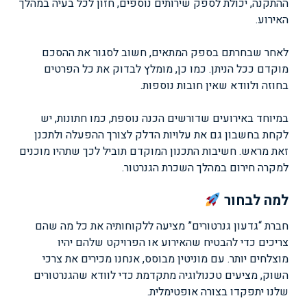
ההתקנה, יכולת לספק שירותים נוספים, חזון לכל בעיה במהלך
האירוע.
לאחר שבחרתם בספק המתאים, חשוב לסגור את ההסכם
מוקדם ככל הניתן. כמו כן, מומלץ לבדוק את כל הפרטים
בחוזה ולוודא שאין חובות נוספות.
במיוחד באירועים שדורשים הכנה נוספת, כמו חתונות, יש
לקחת בחשבון גם את עלויות הדלק לצורך ההפעלה ולתכנן
זאת מראש. חשיבות התכנון המוקדם תוביל לכך שתהיו מוכנים
למקרה חירום במהלך השכרת הגנרטור.
למה לבחור
חברת “גדעון גנרטורים” מציעה ללקוחותיה את כל מה שהם
צריכים כדי להבטיח שהאירוע או הפרויקט שלהם יהיו
מוצלחים יותר. עם מוניטין מבוסס, אנחנו מכירים את צרכי
השוק, מציעים טכנולוגיה מתקדמת כדי לוודא שהגנרטורים
שלנו יתפקדו בצורה אופטימלית.