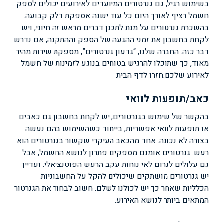
בשימוש רגיל, גם גנרטורים המיועדים לאירועים יכולים לספק
חשמל רציף לאורך היום כל עוד ישנה אספקת דלק קבועה.
בהשכרת גנרטורים על מנת לתכנן דברים מראש זה חיוני, ויש
לקחת בחשבון את זמני ההגעה של הספק וההתקנה, אם נדרש
דבר כזה. החברה שלנו, “גדעון גנרטורים”, מספקת שירות מהיר
מאוד, כך שתוכלו להרגיש בטוחים בנוגע לזמינות של חשמל
לאירוע שלכם.
חזרו לדף הבית
כאב/תופעות לוואי
בהקשר של שימוש בגנרטורים, יש לקחת בחשבון גם כאבים
או תופעות לוואי אפשריות, בייחוד כשהשימוש בהם נעשה
בצורה לא נכונה. אחד מהכאב העיקרי שקשור בגנרטורים הוא
רעש. גנרטורים אומנם מספקים פתרון לנושא החשמל, אבל
גם עלולים לגרום לאי נוחות עקב הרעש הפוטנציאלי. ועדיין
יש גנרטורים מושתקים שיכולים להקל על החשבוניות
הכלליות שאחר כך יש לכולנו לשלם. חשוב לבחור את הגנרטור
המתאים ביותר לנושא האירוע.