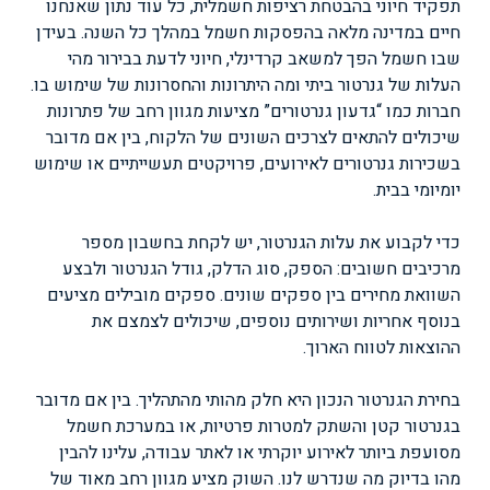
תפקיד חיוני בהבטחת רציפות חשמלית, כל עוד נתון שאנחנו
חיים במדינה מלאה בהפסקות חשמל במהלך כל השנה. בעידן
שבו חשמל הפך למשאב קרדינלי, חיוני לדעת בבירור מהי
העלות של גנרטור ביתי ומה היתרונות והחסרונות של שימוש בו.
חברות כמו “גדעון גנרטורים” מציעות מגוון רחב של פתרונות
שיכולים להתאים לצרכים השונים של הלקוח, בין אם מדובר
בשכירות גנרטורים לאירועים, פרויקטים תעשייתיים או שימוש
יומיומי בבית.
כדי לקבוע את עלות הגנרטור, יש לקחת בחשבון מספר
מרכיבים חשובים: הספק, סוג הדלק, גודל הגנרטור ולבצע
השוואת מחירים בין ספקים שונים. ספקים מובילים מציעים
בנוסף אחריות ושירותים נוספים, שיכולים לצמצם את
ההוצאות לטווח הארוך.
בחירת הגנרטור הנכון היא חלק מהותי מהתהליך. בין אם מדובר
בגנרטור קטן והשתק למטרות פרטיות, או במערכת חשמל
מסועפת ביותר לאירוע יוקרתי או לאתר עבודה, עלינו להבין
מהו בדיוק מה שנדרש לנו. השוק מציע מגוון רחב מאוד של