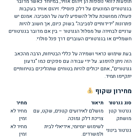
תופעות לוואי נוספות הן זיהום אוויר, במיוחד כאשר מדובר
בגנרטורים המונעים על דלק פוסילי. זיהום אוויר בעקבות
פעולה ממושכת עלול להשפיע לרעה על הסביבה. אמנם יש
פתרונות “ידידותיים לסביבה” בשוק כיום, אך חשוב להיות
ערניים לבחירה של מסלול הגנרטור – בין אם מדובר בגנרטורים
חשמליים או בגנרטורים העוברים דרך פנל סולרי.
בעת שימוש כראוי ושמירה על כללי הבטיחות, הרבה מהכאב
הזה ניתן להימנע. על ידי עבודה עם ספקים כמו “גדעון
גנרטורים”, אתם יכולים להיות בטוחים שתהליכים בטיחותיים
יתקיימו תמיד.
מחירון שקוף
סוג גנרטור
תיאור
מחיר
גנרטור קטן
מושלם לאירועים קטנים, שקט, עם
מחיר לא
מושתק
צריכת דלק נמוכה.
זמין
לשימוש יומיומי, אידיאלי לבית
מחיר לא
גנרטור בינוני
ולמשרדים.
זמין