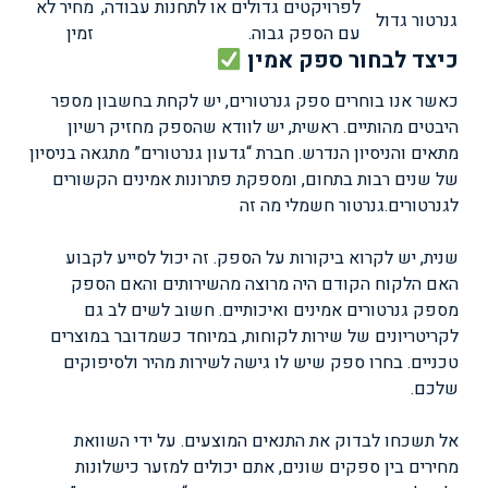
לפרויקטים גדולים או לתחנות עבודה,
מחיר לא
גנרטור גדול
עם הספק גבוה.
זמין
כיצד לבחור ספק אמין
כאשר אנו בוחרים ספק גנרטורים, יש לקחת בחשבון מספר
היבטים מהותיים. ראשית, יש לוודא שהספק מחזיק רשיון
מתאים והניסיון הנדרש. חברת “גדעון גנרטורים” מתגאה בניסיון
של שנים רבות בתחום, ומספקת פתרונות אמינים הקשורים
לגנרטורים.
גנרטור חשמלי מה זה
שנית, יש לקרוא ביקורות על הספק. זה יכול לסייע לקבוע
האם הלקוח הקודם היה מרוצה מהשירותים והאם הספק
מספק גנרטורים אמינים ואיכותיים. חשוב לשים לב גם
לקריטריונים של שירות לקוחות, במיוחד כשמדובר במוצרים
טכניים. בחרו ספק שיש לו גישה לשירות מהיר ולסיפוקים
שלכם.
אל תשכחו לבדוק את התנאים המוצעים. על ידי השוואת
מחירים בין ספקים שונים, אתם יכולים למזער כישלונות