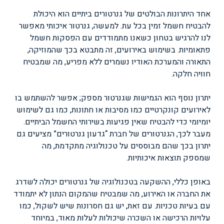
אחד היתרונות הבולטים של גנרטורים ביתיים הוא היכולת
להבטיח חשמל זמין בכל עת. למעשה, גנרטור איכותי מאפשר
לנו להרגיש בטחון כשאנו מתמודדים עם הפסקות חשמל
פתאומיות. בשימוש באירועים, זה מתבטא בכך שהמוזיקה,
התאורה והמערכת האודיו נשמרים ללא מפריע, מה שמבטיח
חוויה חלקה.
יתרון נוסף הוא הגמישות שגנרטור מספק; אפשר להשתמש בו
לאירועים קונקרטיים כמו מסיבות או חתונות, כמו גם לשימוש
יומיומי כדי להבטיח שאין פגיעות בשירותי החשמל הביתיים.
מעבר לכך, הגנרטורים של חברת “גדעון גנרטורים” מציעים גם
יתרון בכך שהם מבוססים על טכנולוגיה מתקדמת, מה
שמספק תוצאות איכותיות.
באופן כללי, ההשקעה בטכנולוגיה של גנרטורים יכולה לשדרג
את החברה או האירוע, מה שמבטיח שהמקום הנתון לא יתמודד
עם בעיות טכניות. עם זאת, יש גם חסרונות שיש לשקול, כמו
עלויות הרכישה או השכרה שיכולות לעלות מאוד, במיוחד