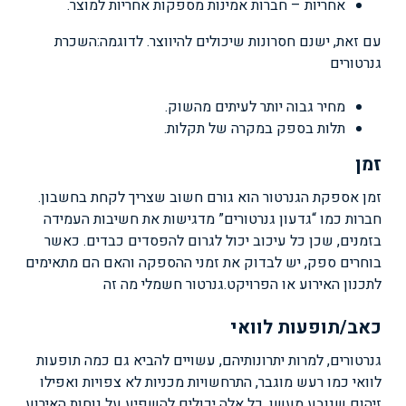
אחריות – חברות אמינות מספקות אחריות למוצר.
עם זאת, ישנם חסרונות שיכולים להיווצר. לדוגמה:
השכרת
גנרטורים
מחיר גבוה יותר לעיתים מהשוק.
תלות בספק במקרה של תקלות.
זמן
זמן אספקת הגנרטור הוא גורם חשוב שצריך לקחת בחשבון.
חברות כמו “גדעון גנרטורים” מדגישות את חשיבות העמידה
בזמנים, שכן כל עיכוב יכול לגרום להפסדים כבדים. כאשר
בוחרים ספק, יש לבדוק את זמני ההספקה והאם הם מתאימים
לתכנון האירוע או הפרויקט.
גנרטור חשמלי מה זה
כאב/תופעות לוואי
גנרטורים, למרות יתרונותיהם, עשויים להביא גם כמה תופעות
לוואי כמו רעש מוגבר, התרחשויות מכניות לא צפויות ואפילו
זיהום שנובע מעשן. כל אלה יכולים להשפיע על נוחות האירוע