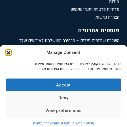
אודות
מדיניות פרטיות ותנאי שימוש
הצהרת נגישות
פוסטים אחרונים
השכרת שירותים ניידים – הבחירה המושלמת לאירועים שלך
תאי שירותים ניידים – הבחירה הנכונה לאירועים שלך
Manage Consent
השכרת גנרטורים ברעננה – פתרונות מקצועיים לאירועים
האתר משתמש בקוקיז לשיפור חוויית השימוש והתאמה אישית.
השכרת גנרטורים בכפר סבא – פתרונות אנרגיה מקצועיים ואמינים
המשך שימוש באתר מהווה הסכמה למדיניות הפרטיות שלנו.
השכרת גנרטורים בהרצליה – פתרונות מתקדמים לכל אירוע
Accept
2025 כל הזכויות שמרות |
לגדעון השכרת גנרטורים
כתובת:
Deny
המייסדים 7, מושב שואבה | טלפון: 052-2405346 |
View preferences
מדיניות פרטיות ותנאי שימוש
הצהרת נגישות
התקשר עכשיו
אימייל
Whatsapp