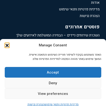
אודות
מדיניות פרטיות ותנאי שימוש
הצהרת נגישות
פוסטים אחרונים
השכרת שירותים ניידים – הבחירה המושלמת לאירועים שלך
תאי שירותים ניידים – הבחירה הנכונה לאירועים שלך
Manage Consent
השכרת גנרטורים ברעננה – פתרונות מקצועיים לאירועים
האתר משתמש בקוקיז לשיפור חוויית השימוש והתאמה אישית.
השכרת גנרטורים בכפר סבא – פתרונות אנרגיה מקצועיים ואמינים
המשך שימוש באתר מהווה הסכמה למדיניות הפרטיות שלנו.
השכרת גנרטורים בהרצליה – פתרונות מתקדמים לכל אירוע
Accept
2025 כל הזכויות שמרות |
לגדעון השכרת גנרטורים
כתובת:
Deny
המייסדים 7, מושב שואבה | טלפון: 052-2405346 |
View preferences
מדיניות פרטיות ותנאי שימוש
הצהרת נגישות
התקשר עכשיו
אימייל
Whatsapp