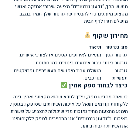
חושש מכך, “גדעון גנרטורים” מציעה שירותי אחזקה ואנשי
מקצוע מיומנים כדי להבטיח שהגנרטור שלך תמיד במצב
מושלם.
חזרו לדף הבית
מחירון שקוף
סוג גנרטור
תיאור
גנרטור קטן
מתאים לאירועים קטנים או לצורכי אישיים.
גנרטור בינוני
עבור אירועים בינוניים כמו חתונות.
גנרטור
מושלם עבור חיפושים תעשייתיים ופרויקטים
תעשייתי
מורכבים.
כיצד לבחור ספק אמין
כשאתה מחפש ספק, עליך לוודא שהוא מקצועי ואמין. פנה
ללקוחות קודמים ושאל על איכות השירותים שסופקו. בנוסף,
הימנע מהצעות מחיר נמוכות מדי שיכולות להצביע על פשרות
באיכות. ב”גדעון גנרטורים” אנו מתחייבים לספק ללקוחותינו
את השירות הגבוה ביותר.