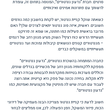
סרטים. חברת “גדעון גנרטורים”, המנוסה בתחום זה, עומדת
לרשותך עם פתרונות אמינים ואיכותיים.
כשאתה שוקל קניית גנרטור, יש לקחת בחשבון כמה גורמים
חשובים. ראשית, איזה סוג גנרטור יתאים לצרכים שלך? האם
מדובר בראשית פעילות כמו חתונה, או שמא זה פרויקט
תעשייתי הדורש כוח רציף? השוק מציע מגוון רחב של דגמים
– מגנרטורים קטנים הנושאים קיבולות נמוכות ועד גנרטורים
תעשייתיים במשקלים כבדים.
כחברה המתמחה בהשכרת גנרטורים, “גדעון גנרטורים”
מספקת ללקוחותיה מגוון רחב של מכשירים בגדלים שונים,
וכוללים מערכות בטיחות מתקדמות להבטחת עבודה רציפה
ללא תקלות. בחירה נכונה של ספק היא קריטית. אתה רוצה
לעבוד עם חברה שיש לה מוניטין של מקצועיות ואמינות, כמו
“גדעון גנרטורים”.
חשוב לדעת כי קניית גנרטור מצריכה הבנה מעמיקה של דירוגי
הכוח, פיזור המשקל, וזמן הפעולה. לכן, אנו ממליצים לבחור