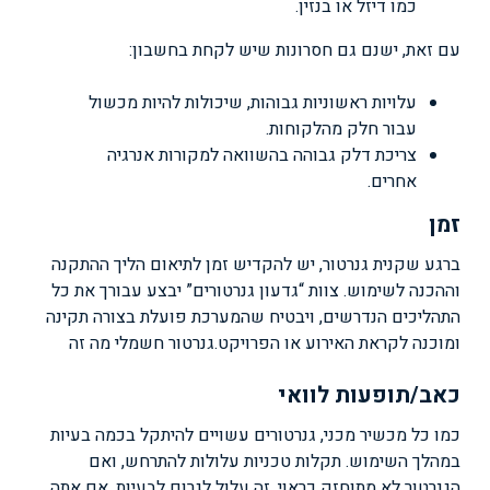
כמו דיזל או בנזין.
עם זאת, ישנם גם חסרונות שיש לקחת בחשבון:
עלויות ראשוניות גבוהות, שיכולות להיות מכשול
עבור חלק מהלקוחות.
צריכת דלק גבוהה בהשוואה למקורות אנרגיה
אחרים.
זמן
ברגע שקנית גנרטור, יש להקדיש זמן לתיאום הליך ההתקנה
וההכנה לשימוש. צוות “גדעון גנרטורים” יבצע עבורך את כל
התהליכים הנדרשים, ויבטיח שהמערכת פועלת בצורה תקינה
ומוכנה לקראת האירוע או הפרויקט.
גנרטור חשמלי מה זה
כאב/תופעות לוואי
כמו כל מכשיר מכני, גנרטורים עשויים להיתקל בכמה בעיות
במהלך השימוש. תקלות טכניות עלולות להתרחש, ואם
הגנרטור לא מתוחזק כראוי, זה עלול לגרום לבעיות. אם אתה