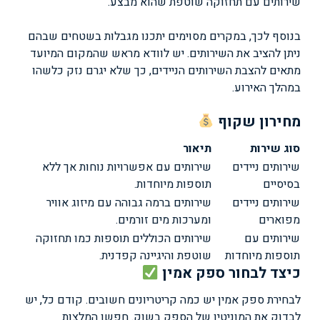
שירותים עם תחזוקה שוטפת שהוא מבצע.
בנוסף לכך, במקרים מסוימים יתכנו מגבלות בשטחים שבהם
ניתן להציב את השירותים. יש לוודא מראש שהמקום המיועד
מתאים להצבת השירותים הניידים, כך שלא יגרם נזק כלשהו
במהלך האירוע.
מחירון שקוף
סוג שירות
תיאור
שירותים ניידים
שירותים עם אפשרויות נוחות אך ללא
בסיסיים
תוספות מיוחדות.
שירותים ניידים
שירותים ברמה גבוהה עם מיזוג אוויר
מפוארים
ומערכות מים זורמים.
שירותים עם
שירותים הכוללים תוספות כמו תחזוקה
תוספות מיוחדות
שוטפת והיגיינה קפדנית.
כיצד לבחור ספק אמין
לבחירת ספק אמין יש כמה קריטריונים חשובים. קודם כל, יש
לבדוק את המוניטין של הספק בשוק. חפשו המלצות