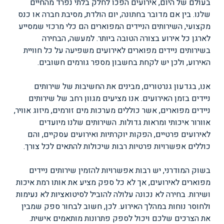
בעולם של היום, אירועים הפכו לחלק בלתי נפרד מהחיים
שלנו. בין אם מדובר בחתונה, יום הולדת, מסיבת חברה או כנס
מקצועי, השירותים הניידים המפוארים הם כלי מרכזי שמסייע
לארגן כל אירוע בצורה הטובה ביותר. למעשה, הבחירה
בשירותים ניידים מפוארים לאירועים משפיעה על כל חוויית
האירוע, ולכן יש לקחת בחשבון מספר גורמים חשובים.
אנו, בגדעון גנרטורים, מבינים את החשיבות של שירותים
ניידים בזמן האירועים. אנו מציעים מגוון רחב של שירותים
ניידים מפוארים, אשר כוללים מערכות מים זורמים, מיזוג אוויר,
אוורור איכותי ומראות גדולות. השירותים שלנו מיועדים
לאירועים פרטיים, הפקות יוקרתיות ואירועים עסקיים, והם
כוללים אפשרויות פרטיות רבות שיכולות להתאים לכל צורך.
בשוק המודרני, יש רבות אפשרויות להזמין שירותים ניידים
מפוארים לאירועים, אך לא כל ספק מציע את אותו רמת איכות
ושירות. בחירה לא נכונה עלולה להוביל לסיטואציות לא נעימות
ולחוסר נוחות במהלך האירוע. לכן, חשוב לבחור ספק שמבין
את הצרכים שלכם ויכול לספק פתרונות מותאמים אישית.