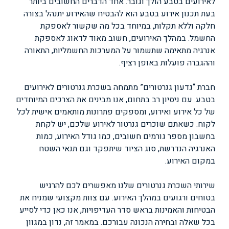
לאירועים בטבע הולך וגובר. אחד הדברים החשובים ביותר
בעת תכנון אירוע בטבע הוא להבטיח שהאירוע יתנהל בצורה
חלקה וללא תקלות, במיוחד בכל מה שקשור לאספקת
החשמל. במהלך האירועים, חשוב מאוד לדאוג לאספקת
אנרגיה מתאימה שתשמור על המערכות החשמליות, התאורה
וההגברה פועלות באופן רציף.
חברת “גדעון גנרטורים” מתמחה בשכרת גנרטורים לאירועים
בטבע. עם ניסיון רב בתחום, אנו מבינים את הצרכים המיוחדים
של כל אירוע ואירוע, ומספקים פתרונות מותאמים אישית לכל
לקוח. כשאתם שוכרים גנרטור לאירוע שלכם, יש לקחת
בחשבון מספר גורמים חשובים, כמו גודל האירוע, כמות
האנרגיה הנדרשת, סוג הציוד שיתפקד וגם תנאי השטח
במקום האירוע.
שירותי השכרת גנרטורים שלנו מאפשרים לכם להרגיש
בטוחים ורגועים במהלך האירוע. עם צוות מקצועי שמניח את
הבטיחות והאמינות בראש סדר העדיפויות, אנו כאן כדי לסייע
בכל שאלה ובחירה הנכונה עבורכם. במאמר זה, נדון במגוון