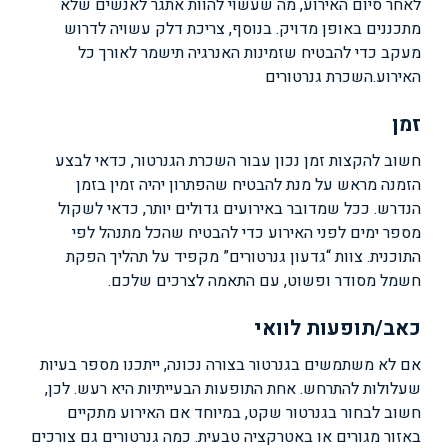
לאחר סיום האירוע, מה שעשוי להוות אתגר לאנשים שלא
מתכננים באופן מדויק. בנוסף, צריכת דלק עשויה לדרוש
מעקב כדי להבטיח שזמינות האנרגיה תישמר לאורך כל
האירוע.
השכרת גנרטורים
זמן
חשוב להקצות זמן נכון עבור השכרת הגנרטור, כדאי לבצע
הזמנה מראש על מנת להבטיח שהפתרון יהיה זמין בזמן
הנדרש. ככל שמדובר באירועים גדולים יותר, כדאי לשקול
מספר ימים לפני האירוע כדי להבטיח שהכל מתנהל לפי
התוכנית. צוות “גדעון גנרטורים” מקפיד על תהליך הפקת
חשמל מסודר ופשוט, עם התאמה לצרכים שלכם.
כאב/תופעות לוואי
אם לא משתמשים בגנרטור בצורה נכונה, ייתכנו מספר בעיות
שעלולות להתרחש. אחת התופעות הבעייתיות היא רעש. לכן,
חשוב לבחור בגנרטור שקט, במיוחד אם האירוע מתקיים
באזור מגורים או באטרקציה טבעית. כמה גנרטורים גם צורכים