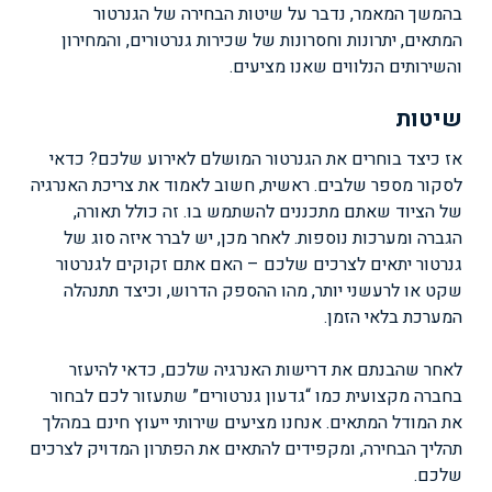
בהמשך המאמר, נדבר על שיטות הבחירה של הגנרטור
המתאים, יתרונות וחסרונות של שכירות גנרטורים, והמחירון
והשירותים הנלווים שאנו מציעים.
שיטות
אז כיצד בוחרים את הגנרטור המושלם לאירוע שלכם? כדאי
לסקור מספר שלבים. ראשית, חשוב לאמוד את צריכת האנרגיה
של הציוד שאתם מתכננים להשתמש בו. זה כולל תאורה,
הגברה ומערכות נוספות. לאחר מכן, יש לברר איזה סוג של
גנרטור יתאים לצרכים שלכם – האם אתם זקוקים לגנרטור
שקט או לרעשני יותר, מהו ההספק הדרוש, וכיצד תתנהלה
המערכת בלאי הזמן.
לאחר שהבנתם את דרישות האנרגיה שלכם, כדאי להיעזר
בחברה מקצועית כמו “גדעון גנרטורים” שתעזור לכם לבחור
את המודל המתאים. אנחנו מציעים שירותי ייעוץ חינם במהלך
תהליך הבחירה, ומקפידים להתאים את הפתרון המדויק לצרכים
שלכם.