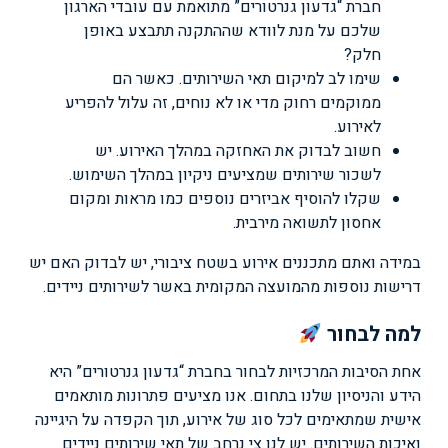
חברת “גדעון גנרטורים” מתואמת עם עובדי הארגון
שלכם על מנת לוודא שההתקנה תתבצע באופן
חלק?
שימו לב למיקום תאי השירותים. כאשר הם
ממוקמים רחוק מדי או לא נוחים, זה עלול להפריע
לאירוע.
חשוב לבדוק את האחזקה במהלך האירוע. יש
לשכור שירותים שמציעים ניקיון במהלך השימוש.
שקלו להוסיף אביזרים נוספים כמו מראות ומקום
אחסון לתשואה מירבית.
במידה ואתם מתכננים אירוע בשטח ציבורי, יש לבדוק האם יש
דרישות נוספות מהמועצה המקומית באשר לשירותים ניידים.
למה לבחור
אחת הסיבות המרכזיות לבחור בחברת “גדעון גנרטורים” היא
הידע והניסיון שלנו בתחום. אנו מציעים פתרונות מותאמים
אישית שמתאימים לכל סוג של אירוע, תוך הקפדה על היגיינה
ואיכות השירותים. יש לנו צי נרחב של תאי שירותים ניידים