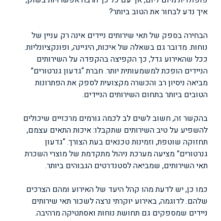
פופולרית מיום ליום, אך עם כל כך הרבה אפשרויות בשוק,
איך נדע לבחור את הטוב ביותר?
הבחירה בספק של תאי שירותים ניידים אינה רק עניין של
נוחות. מדובר גם בשאלה של איכות, היגיינה, ופונקציונליות.
ככל שהאירוע גדל, כך הקפיצה בהקפדה על השירותים
הניידים הופכת למשמעותית יותר. חברת “גדעון גנרטורים”
מביאה ניסיון רב והכשרה מקצועית לספק את הפתרונות
הטובים ביותר בתחום השירותים הניידים.
בהקשר זה, חשוב לשים לב לכמה גורמים מרכזיים שיכולים
להשפיע על טיב השירותים שתקבלו: איכות התאים עצמם,
תחזוקה שוטפת, וזמינות טכנאים בעת הצורך. “גדעון
גנרטורים” מציעה מערכת ניהול מתקדמת של מוצרי השכרת
תאי השירותים, שמביאה לסטנדרטים הגבוהים ביותר.
כמו כן, יש לדעת מהו קהל היעד של האירוע ומהם הצרכים
שלהם. לדוגמה, באירוע יוקרתי נרצה לשכור תאי שירותים
ניידים שמספקים גם תחושת נוחות ואסתטיקה מרהיבה.