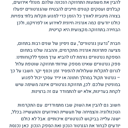
להבין את משמעות התחזוקה הנכונה שלהם. מנהלי אירועים,
קבלנים ועסקים קטנים חייבים להבטיח שהגנרטורים יפעלו
בצורה מיטבית לאורך כל הזמן כדי למנוע תקלות בלתי צפויות.
כולנו יודעים כמה אנרגיה חיונית לאירוע או לפרויקט, ולכן
הבחירה בתחזוקה מקצועית היא קריטית.
חברת “גדעון גנרטורים”, עם ניסיון של שנים רבות בתחום,
מציעה פתרונות אנרגיה מתקדמים, וההבנה שלנו בתחום
הספקת גנרטורים גורמת לנו להביא ערך מוסף ללקוחותינו.
ספק גנרטורים שאינו מספק שירותי תחזוקה שוטפת עלול
לגרום לתקלות שעלולות להפסיד זמן וכסף יקר. חשבו על כך
– גנרטור תקול במהלך חתונה או יריד עסקי יכול לפגוע
במוניטין שלכם. לכן, תחזוקת גנרטורים איננה משימה שיש
לקחת בעדינות, אלא יש להתמודד עם זה ברצינות.
חשוב גם להבין את השוק שבו מתמודדים. עם התקדמות
הטכנולוגיה והצמיחה של תעשיית האירועים והתעשייה בכלל,
ישנה עלייה בביקוש לגנרטורים איכותיים. אבל לא כולם
יודעים לבחור את הגנרטור הנכון ואת הספק הנכון. כאן נכנסת