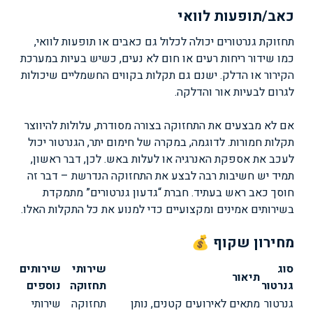
כאב/תופעות לוואי
תחזוקת גנרטורים יכולה לכלול גם כאבים או תופעות לוואי,
כמו שידור ריחות רעים או חום לא נעים, כשיש בעיות במערכת
הקירור או הדלק. ישנם גם תקלות בקווים החשמליים שיכולות
לגרום לבעיות אור והדלקה.
אם לא מבצעים את התחזוקה בצורה מסודרת, עלולות להיווצר
תקלות חמורות. לדוגמה, במקרה של חימום יתר, הגנרטור יכול
לעכב את אספקת האנרגיה או לעלות באש. לכן, דבר ראשון,
תמיד יש חשיבות רבה לבצע את התחזוקה הנדרשת – דבר זה
חוסך כאב ראש בעתיד. חברת “גדעון גנרטורים” מתמקדת
בשירותים אמינים ומקצועיים כדי למנוע את כל התקלות האלו.
מחירון שקוף 💰
סוג
שירותי
שירותים
תיאור
גנרטור
תחזוקה
נוספים
גנרטור
מתאים לאירועים קטנים, נותן
תחזוקה
שירותי