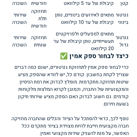
קטן
קיבולת של עד 5 קילוואט
חודשית
השכרה
תחזוקה
גנרטור
מתאים לאירועים בינוניים, נותן
שירותי
תלת
בינוני
קיבולת של עד 10 קילוואט
השכרה
חודשית
מתאים למפעלים ולפרויקטים
גנרטור
תחזוקה
שירותי
תעשייתיים, נותן קיבולת של עד
גדול
שנתית
השכרה
20 קילוואט
כיצד לבחור ספק אמין ✅
כדי לבחור ספק אמין לתחזוקת גנרטורים, ישנם כמה דברים
שצריך לקחת בחשבון. קודם כל, יש לוודא שהספק מציע
שיטות תחזוקה מתקדמות. מומלץ לבדוק את רמת הניסיון
והמקצועיות של החברה, וכמובן לקרוא המלצות מלקוחות
קודמים. גם חשוב לבדוק האם הספק מציע שירותי תיקון
בשעת חירום.
נוסף לכך, כדאי להסתכל על הציוד והכלים שהחברה מחזיקה.
חברה מקצועית חייבת להיות מצוידת בציוד מתקדם ככל
האפשר, על מנת להעניק שירות מקצועי ואמין.